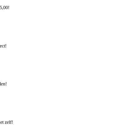
15,00!
ect!
len!
t zelf!