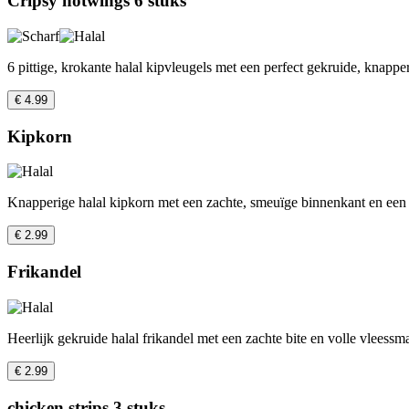
Cripsy hotwings 6 stuks
6 pittige, krokante halal kipvleugels met een perfect gekruide, knapper
€ 4.99
Kipkorn
Knapperige halal kipkorn met een zachte, smeuïge binnenkant en een
€ 2.99
Frikandel
Heerlijk gekruide halal frikandel met een zachte bite en volle vleessm
€ 2.99
chicken strips 3 stuks