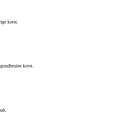
ige korst.
 goudbruine korst.
aak.